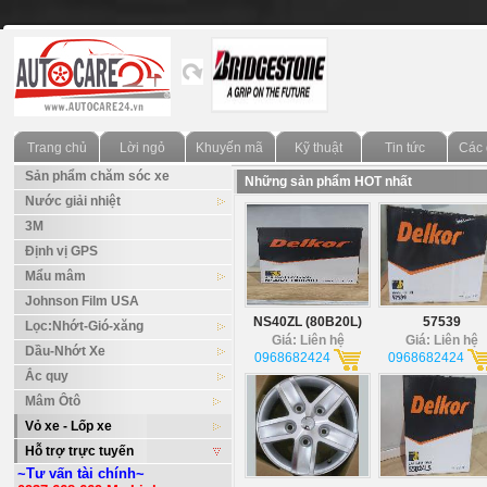
Trang chủ
Lời ngỏ
Khuyến mãi
Kỹ thuật
Tin tức
Các 
Sản phẩm chăm sóc xe
Những sản phẩm HOT nhất
Nước giải nhiệt
3M
Định vị GPS
Mẩu mâm
Johnson Film USA
NS40ZL (80B20L)
57539
Lọc:Nhớt-Gió-xăng
Giá: Liên hệ
Giá: Liên hệ
Dầu-Nhớt Xe
0968682424
0968682424
Ắc quy
Mâm Ôtô
Vỏ xe - Lốp xe
Hỗ trợ trực tuyến
~Tư vấn tài chính~