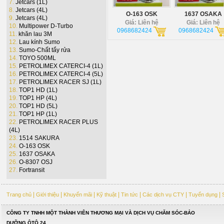
7.
Jetcars (1L)
8.
Jetcars (4L)
O-163 OSK
1637 OSAKA
9.
Jetcars (4L)
Giá: Liên hệ
Giá: Liên hệ
10.
Multipower D-Turbo
0968682424
0968682424
11.
khăn lau 3M
12.
Lau kính Sumo
13.
Sumo-Chất tẩy rửa
14.
TOYO 500ML
15.
PETROLIMEX CATERCI-4 (1L)
16.
PETROLIMEX CATERCI-4 (5L)
17.
PETROLIMEX RACER SJ (1L)
18.
TOP1 HD (1L)
19.
TOP1 HP (4L)
20.
TOP1 HD (5L)
21.
TOP1 HP (1L)
22.
PETROLIMEX RACER PLUS
(4L)
23.
1514 SAKURA
24.
O-163 OSK
25.
1637 OSAKA
26.
O-8307 OSJ
27.
Fortransit
|
|
|
|
|
|
|
Trang chủ
Giới thiệu
Khuyến mãi
Kỹ thuật
Tin tức
Các dịch vụ CTY
Tuyển dụng
CÔNG TY TNHH MỘT THÀNH VIÊN THƯƠNG MẠI VÀ DỊCH VỤ CHĂM SÓC-BẢO
DƯỠNG ÔTÔ 24