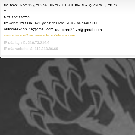
ĐC: B3-B4, KDC Nông Thổ Sản, KV Thạnh Lợi, P. Phú Thứ, Q. Cái Răng, TP. Cần
Thơ
MST: 1801126750
ĐT: (0292) 3781389 - FAX: (0292) 3781002 Hotline:09.6868.2424
autocare24online@gmail.com,
autocare24.vn@gmail.com
,
www.autocare24.vn
www.autocare24online.com
,
IP của bạn là: 216.73.216.6
IP của website là: 112.213.86.69