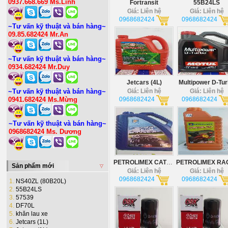
0937.668.669 Ms.Linh
Fortransit
55B24LS
Giá: Liên hệ
Giá: Liên hệ
0968682424
0968682424
~Tư vấn kỹ thuật và bán hàng~
09.85.682424 Mr.An
~Tư vấn kỹ thuật và bán hàng~
0934.682424 Mr.Duy
Jetcars (4L)
Multipower D-Tu
~Tư vấn kỹ thuật và bán hàng~
Giá: Liên hệ
Giá: Liên hệ
0941.682424 Ms.Mừng
0968682424
0968682424
~Tư vấn kỹ thuật và bán hàng~
0968682424 Ms. Dương
PETROLIMEX CATERCI-4 (5L)
Sản phẩm mới
Giá: Liên hệ
Giá: Liên hệ
0968682424
0968682424
1.
NS40ZL (80B20L)
2.
55B24LS
3.
57539
4.
DF70L
5.
khăn lau xe
6.
Jetcars (1L)