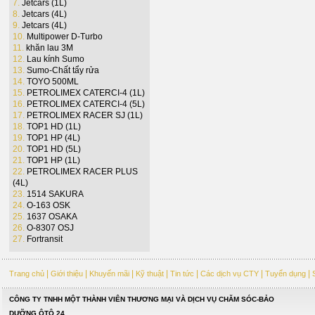
7.
Jetcars (1L)
8.
Jetcars (4L)
9.
Jetcars (4L)
10.
Multipower D-Turbo
11.
khăn lau 3M
12.
Lau kính Sumo
13.
Sumo-Chất tẩy rửa
14.
TOYO 500ML
15.
PETROLIMEX CATERCI-4 (1L)
16.
PETROLIMEX CATERCI-4 (5L)
17.
PETROLIMEX RACER SJ (1L)
18.
TOP1 HD (1L)
19.
TOP1 HP (4L)
20.
TOP1 HD (5L)
21.
TOP1 HP (1L)
22.
PETROLIMEX RACER PLUS
(4L)
23.
1514 SAKURA
24.
O-163 OSK
25.
1637 OSAKA
26.
O-8307 OSJ
27.
Fortransit
|
|
|
|
|
|
|
Trang chủ
Giới thiệu
Khuyến mãi
Kỹ thuật
Tin tức
Các dịch vụ CTY
Tuyển dụng
CÔNG TY TNHH MỘT THÀNH VIÊN THƯƠNG MẠI VÀ DỊCH VỤ CHĂM SÓC-BẢO
DƯỠNG ÔTÔ 24