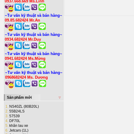
0937.668.669 Ms.Linh
~Tư vấn kỹ thuật và bán hàng~
09.85.682424 Mr.An
~Tư vấn kỹ thuật và bán hàng~
0934.682424 Mr.Duy
~Tư vấn kỹ thuật và bán hàng~
0941.682424 Ms.Mừng
~Tư vấn kỹ thuật và bán hàng~
0968682424 Ms. Dương
Sản phẩm mới
1.
NS40ZL (80B20L)
2.
55B24LS
3.
57539
4.
DF70L
5.
khăn lau xe
6.
Jetcars (1L)