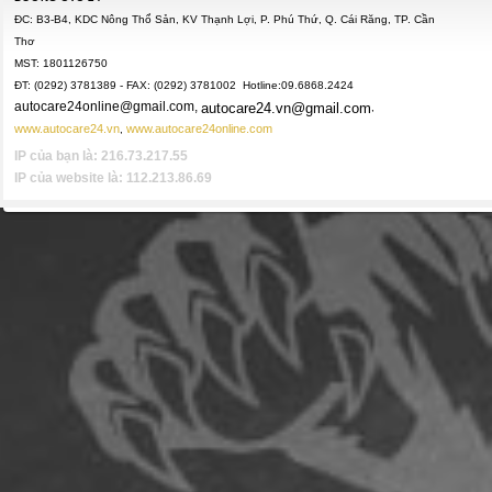
ĐC: B3-B4, KDC Nông Thổ Sản, KV Thạnh Lợi, P. Phú Thứ, Q. Cái Răng, TP. Cần
Thơ
MST: 1801126750
ĐT: (0292) 3781389 - FAX: (0292) 3781002 Hotline:09.6868.2424
autocare24online@gmail.com,
autocare24.vn@gmail.com
,
www.autocare24.vn
www.autocare24online.com
,
IP của bạn là: 216.73.217.55
IP của website là: 112.213.86.69