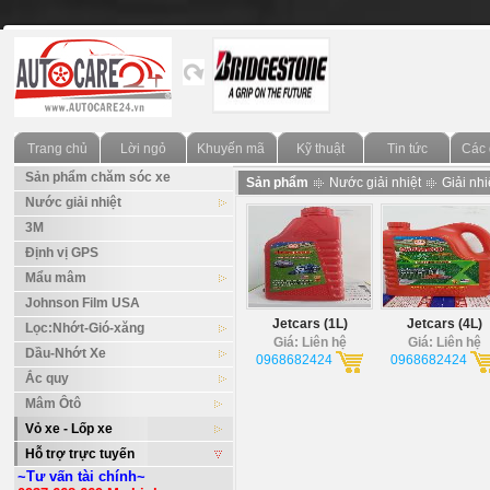
Trang chủ
Lời ngỏ
Khuyến mãi
Kỹ thuật
Tin tức
Các 
Sản phẩm chăm sóc xe
Sản phẩm
Nước giải nhiệt
Giải nhi
Nước giải nhiệt
3M
Định vị GPS
Mẩu mâm
Johnson Film USA
Jetcars (1L)
Jetcars (4L)
Lọc:Nhớt-Gió-xăng
Giá: Liên hệ
Giá: Liên hệ
Dầu-Nhớt Xe
0968682424
0968682424
Ắc quy
Mâm Ôtô
Vỏ xe - Lốp xe
Hỗ trợ trực tuyến
~Tư vấn tài chính~